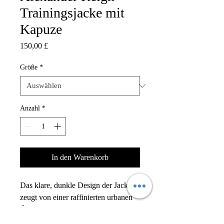
Trainingsjacke mit
Kapuze
Preis
150,00 £
Größe
*
Anzahl
*
In den Warenkorb
Das klare, dunkle Design der Jacke
zeugt von einer raffinierten urbanen
Ästhetik, während das dezente
Branding für eine exklusive Note