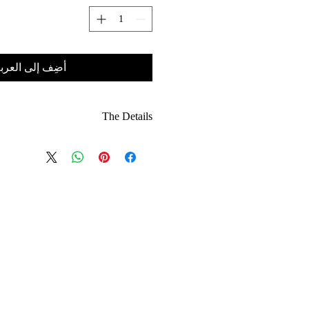
أضِف إلى العرب
The Details
Crisp white branding disrupted by a
high-definition red graffiti print.
Built on our signature heavyweight
ck cotton for a structured, luxury fit.
he "spray paint" texture adds a raw,
authentic urban edge.
d with a relaxed, modern silhouette
that retains its shape.
igh-contrast colours ensure this tee
stands out in any setting.