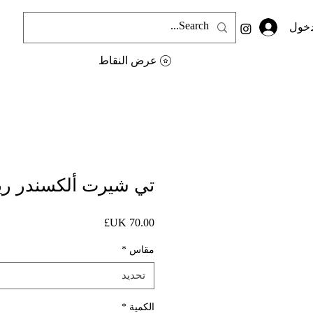
دخول
عرض النقاط
تي شيرت ألكسندر رين 
السعر
مقاس
*
تحديد
الكمية
*