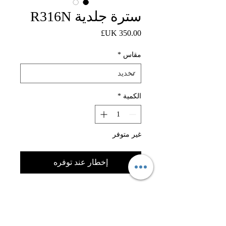
سترة جلدية R316N
السعر
مقاس
*
الكمية
*
غير متوفر
إخطار عند توفره
ارتقي بخزانة ملابسك مع هذا الجاكيت
الأسود الخالد، وهو مزيج مثالي من
الطراز الكلاسيكي والذوق المعاصر.