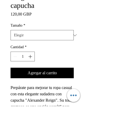
capucha
Precio
120,00 GBP
Tamaño
*
Cantidad
*
Agregar al carrito
Prepárate para mejorar tu ropa casual
con esta elegante sudadera con
capucha "Alexander Reign". Su tono
cremoso es una opción versátil para
cualquier guardarropa y aporta un