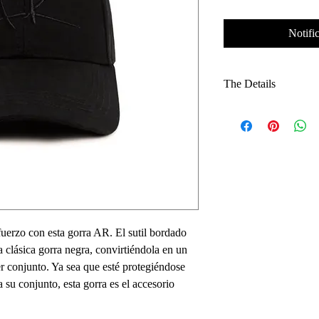
Notific
The Details
Stealth Aesthetic: 
sleek, tonal look.
3D Monogram: Raise
texture and depth.
Premium Constructio
a structured shape.
Custom Hardware: Fi
metal tag on the rear
fuerzo con esta gorra AR. El sutil bordado
Perfect Fit: Fully a
a clásica gorra negra, convirtiéndola en un
immediate wearabili
r conjunto. Ya sea que esté protegiéndose
 su conjunto, esta gorra es el accesorio