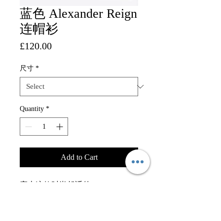
蓝色 Alexander Reign
连帽衫
Price
£120.00
尺寸
*
Quantity
*
Add to Cart
穿上这款时尚舒适的 Alexander
Reign 连帽衫，迎接新季的到来。
其浓郁的海军蓝色调非常适合那些
希望为休闲装增添一丝优雅气息的