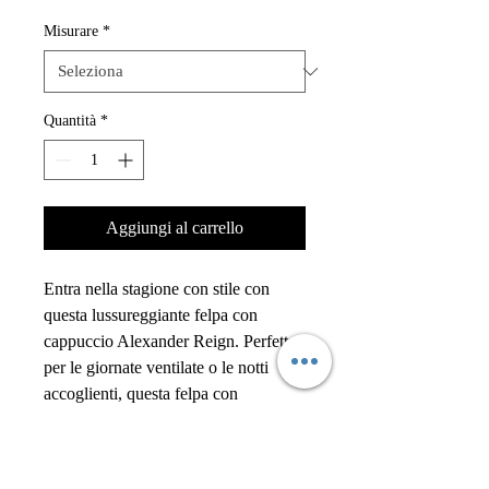
Misurare
*
Quantità
*
Aggiungi al carrello
Entra nella stagione con stile con
questa lussureggiante felpa con
cappuccio Alexander Reign. Perfetta
per le giornate ventilate o le notti
accoglienti, questa felpa con
cappuccio promette non solo comfort
ma anche una dose di eleganza street-
smart. Che tu sia fuori per una